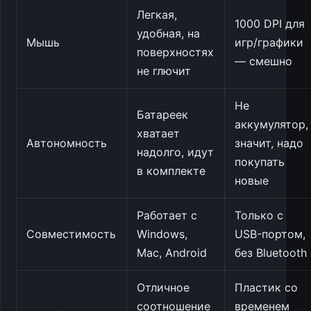
Легкая,
1000 DPI для
удобная, на
Мышь
игр/графики
поверхностях
— смешно
не глючит
Не
Батареек
аккумулятор,
хватает
Автономность
значит, надо
надолго, идут
покупать
в комплекте
новые
Работает с
Только с
Совместимость
Windows,
USB-портом,
Mac, Android
без Bluetooth
Отличное
Пластик со
соотношение
временем