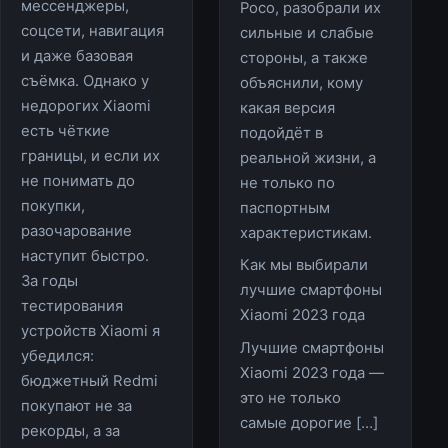
мессенджеры,
Poco, разобрали их
соцсети, навигация
сильные и слабые
и даже базовая
стороны, а также
съёмка. Однако у
объяснили, кому
недорогих Xiaomi
какая версия
есть чёткие
подойдёт в
границы, и если их
реальной жизни, а
не понимать до
не только по
покупки,
паспортным
разочарование
характеристикам.
наступит быстро.
Как мы выбирали
За годы
лучшие смартфоны
тестирования
Xiaomi 2023 года
устройств Xiaomi я
Лучшие смартфоны
убедился:
Xiaomi 2023 года —
бюджетный Redmi
это не только
покупают не за
самые дорогие […]
рекорды, а за