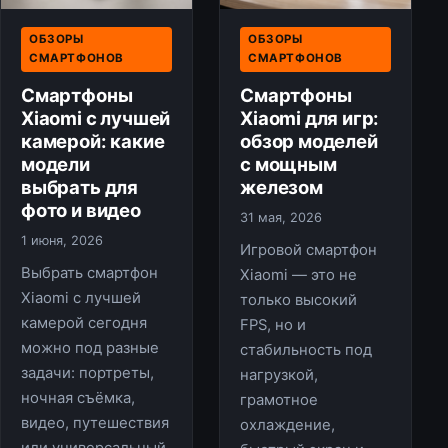
ОБЗОРЫ
ОБЗОРЫ
СМАРТФОНОВ
СМАРТФОНОВ
Смартфоны
Смартфоны
Xiaomi с лучшей
Xiaomi для игр:
камерой: какие
обзор моделей
модели
с мощным
выбрать для
железом
фото и видео
31 мая, 2026
1 июня, 2026
Игровой смартфон
Выбрать смартфон
Xiaomi — это не
Xiaomi с лучшей
только высокий
камерой сегодня
FPS, но и
можно под разные
стабильность под
задачи: портреты,
нагрузкой,
ночная съёмка,
грамотное
видео, путешествия
охлаждение,