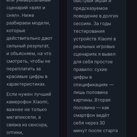
или универсальный
быстрый экран и
сценарий «взял и
предсказуемое
снял». Ниже
поведение в долгих
разбираем модели,
сессиях. За годы
которые
тестирования
действительно дают
устройств Xiaomi в
сильный результат,
реальных игровых
и объясняем, на что
сценариях я вывел
смотреть, чтобы не
для себя простое
переплатить за
правило: сухие
красивые цифры в
цифры в
характеристиках.
спецификациях —
лишь половина
Если нужен лучший
картины. Вторая
камерофон Xiaomi,
половина — как
важнее не только
смартфон ведёт
мегапиксели, а
себя через 30
связка из сенсора,
минут после старта
оптики,